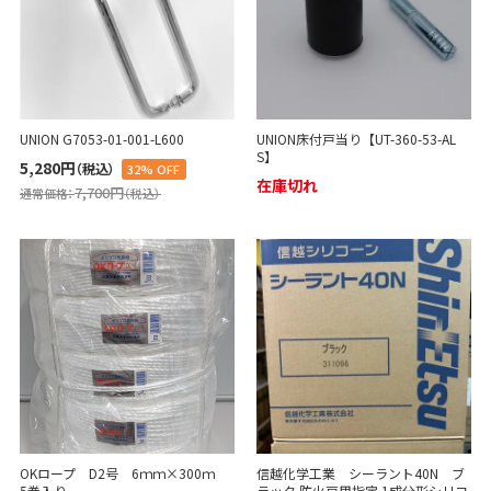
UNION G7053-01-001-L600
UNION床付戸当り【UT-360-53-AL
S】
5,280円
（税込）
32% OFF
在庫切れ
7,700円
通常価格：
（税込）
OKロープ D2号 6ｍｍ×300ｍ
信越化学工業 シーラント40N ブ
5巻入り
ラック 防火戸用指定 1成分形シリコ